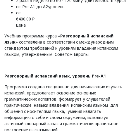
2 раза в неделю по 60 - 120 минут
длительность курса
от Pre-A1 до A2
уровень
от
6400.00 ₽
цена
Учебная программа курса «
Разговорный испанский
язык
» составлена в соответствии с международным
стандартом требований к уровням владения испанским
языком, утвержденным Советом Европы.
Разговорный испанский язык, уровень
Pre
-
A
1
Программа создана специально для начинающих изучать
испанский, предполагает освоение основных
грамматических аспектов, формирует у слушателей
практические навыки владения испанским языком для
общения с носителями языка, умения излагать
информацию о себе и своем окружении, используя
активный словарный запас и грамматически правильное
построение высказываний.